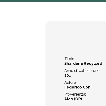
B
Titolo
:
Shardana Recylced
Anno di realizzazione
:
20…
Autore
:
Federico Coni
Provenienza
:
Ales (OR)