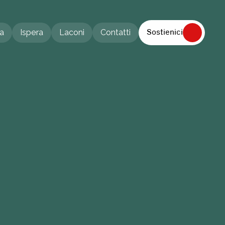
a
Ispera
Laconi
Contatti
Sostienici
a
Ispera
Laconi
Contatti
S
C
I
A
I
L