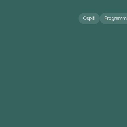
Ospiti
Programm
Ospiti
Programm
T
R
O
D
A