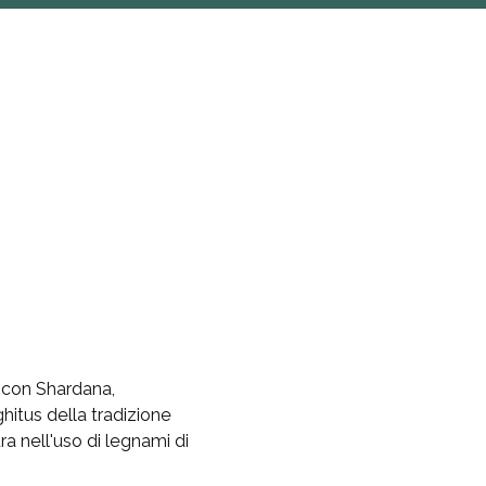
A
I
O
 con Shardana, 
itus della tradizione 
a nell'uso di legnami di 