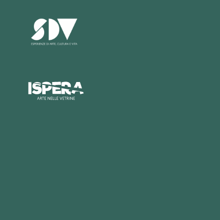
M
A
E
S