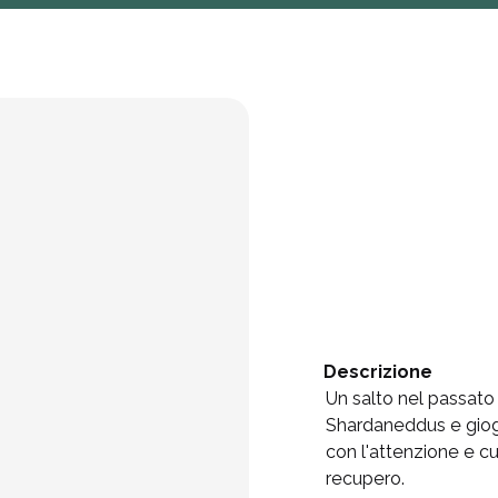
A
L
O
C
C
Descrizione
Un salto nel passato
Shardaneddus e giogh
con l'attenzione e cur
recupero.