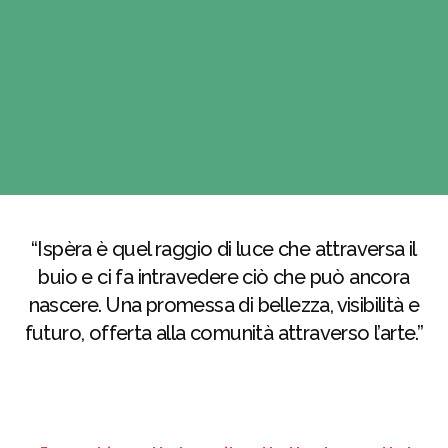
I
S
P
E
R
A
“Ispèra è quel raggio di luce che attraversa il
buio e ci fa intravedere ciò che può ancora
nascere. Una promessa di bellezza, visibilità e
futuro, offerta alla comunità attraverso l’arte.”