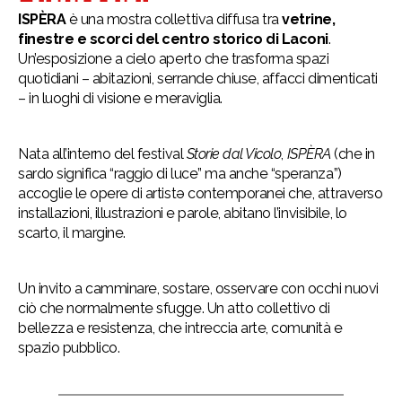
ISPÈRA
è una mostra collettiva diffusa tra
vetrine,
finestre e scorci del centro storico di Laconi
.
Un’esposizione a cielo aperto che trasforma spazi
quotidiani – abitazioni, serrande chiuse, affacci dimenticati
– in luoghi di visione e meraviglia.
Nata all’interno del festival
Storie dal Vicolo
,
ISPÈRA
(che in
sardo significa “raggio di luce” ma anche “speranza”)
accoglie le opere di artistə contemporanei che, attraverso
installazioni, illustrazioni e parole, abitano l’invisibile, lo
scarto, il margine.
Un invito a camminare, sostare, osservare con occhi nuovi
ciò che normalmente sfugge. Un atto collettivo di
bellezza e resistenza, che intreccia arte, comunità e
spazio pubblico.