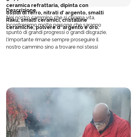
ceramica refrattaria, dipinta con 
Descrizione
ossidi di ferro, nitrati d’ argento, smalti 
Nel nostro cammino che si chiama vita, 
Raku, smalti ceramici, cristalline 
incontreremo molte persone che saranno 
ceramiche, polvere d' argento e oro.
spuntò di grandi progressi o grandi disgrazie,  
l'importante rimane sempre proseguire il 
nostro cammino sino a trovare noi stessi