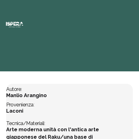
Titolo
:
Incontri
M
A
N
L
I
O
Anno di realizzazione
:
A
R
A
N
G
I
N
O
2022
Autore
:
Manlio Arangino
Provenienza
:
Laconi
Tecnica/Materiali
:
Arte moderna unità con l'antica arte 
giapponese del Raku/una base di 