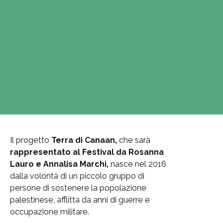
T
E
R
R
A
D
I
C
A
N
A
A
N
Il progetto
Terra di Canaan,
che sarà
rappresentato al Festival da Rosanna
Lauro e Annalisa Marchi,
nasce nel 2016
dalla volontà di un piccolo gruppo di
persone di sostenere la popolazione
palestinese, afflitta da anni di guerre e
occupazione militare.