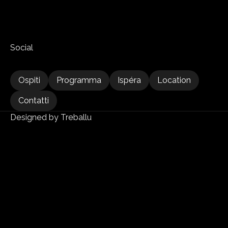
Social 
Ospiti
Programma
Ispéra
Location
Ospiti
Contatti
Programma
Ispéra
Location
Designed by Treballu
Contatti